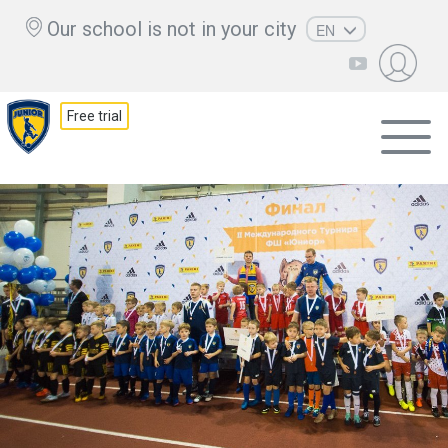
Our school is not in your city
EN
RU
UZ
Free trial
KZ
AZ
CS