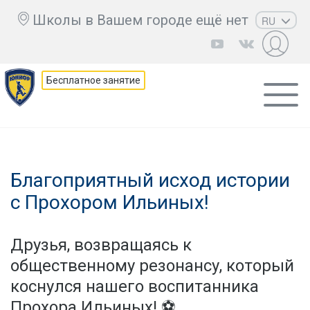
Школы в Вашем городе ещё нет
RU
EN
UZ
Бесплатное занятие
KZ
AZ
CS
Благоприятный исход истории
с Прохором Ильиных!
Друзья, возвращаясь к
общественному резонансу, который
коснулся нашего воспитанника
Прохора Ильиных! ⚽️