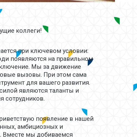
дущие коллеги!
ается при ключевом условии:
юди появляются на правильном
исключение. Мы за движение
новые вызовы. При этом сама
трумент для вашего развития.
силой являются таланты и
я сотрудников.
приветствую появление в нашей
нных, амбициозных и
. Вместе мы добиваемся