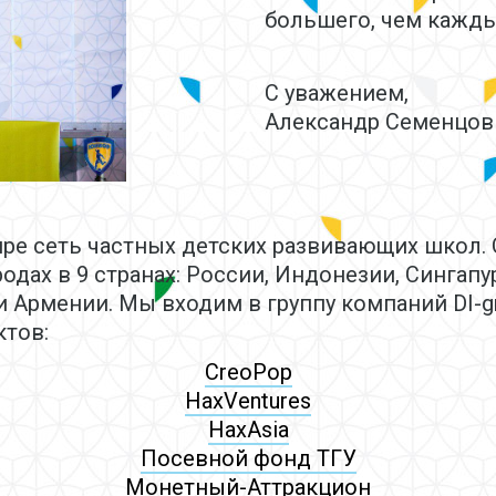
большего, чем кажды
С уважением,
Александр Семенцов
ире сеть частных детских развивающих школ.
одах в 9 странах: России, Индонезии, Сингапур
и Армении. Мы входим в группу компаний DI-g
тов:
CreoPop
HaxVentures
HaxAsia
Посевной фонд ТГУ
Монетный-Аттракцион