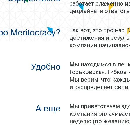
работает слаженно из
дедлайны и ответств
о Meritocracy?
Так вот, это про нас
достижения и резуль
компании начинались
Удобно
Мы находимся в пеше
Горьковская. Гибкое н
Мы верим, что кажды
и распределяет свои 
А еще
Мы приветствуем здо
компания оплачивает 
неделю (по желанию,