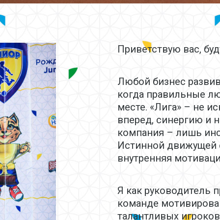
Приветствую вас, бу
Любой бизнес развив
когда правильные л
месте. «Лига» – не 
вперед, синергию и 
компания – лишь инс
Истинной движущей 
внутренняя мотиваци
Я как руководитель 
команде мотивирова
талантливых игроков