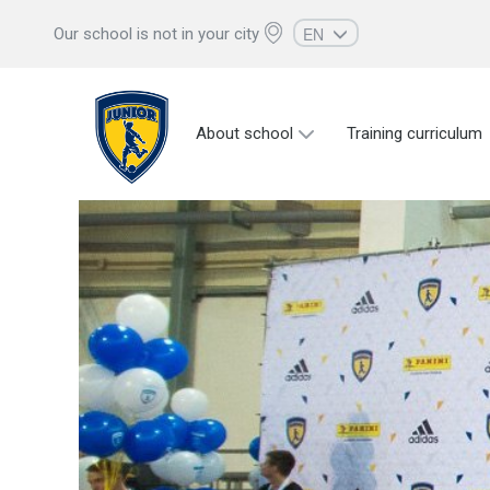
EN
Our school is not in your city
RU
UZ
About school
Training curriculum
KZ
AZ
CS