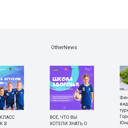
OtherNews
Фи
вид
тур
Гор
-КЛАСС
ВСЁ, ЧТО ВЫ
Юни
К В
ХОТЕЛИ ЗНАТЬ О