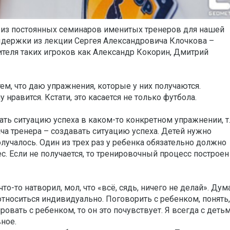
из постоянных семинаров именитых тренеров для нашей
ержки из лекции Сергея Александровича Клочкова –
теля таких игроков как Александр Кокорин, Дмитрий
ем, что даю упражнения, которые у них получаются.
у нравится. Кстати, это касается не только футбола.
ать ситуацию успеха в каком-то конкретном упражнении, т.
ача тренера – создавать ситуацию успеха. Детей нужно
лучалось. Один из трех раз у ребенка обязательно должно
ес. Если не получается, то тренировочный процесс построен
то-то натворил, мол, что «всё, сядь, ничего не делай». Дум
относиться индивидуально. Поговорить с ребенком, понять,
ровать с ребенком, то он это почувствует. Я всегда с деть
ное.