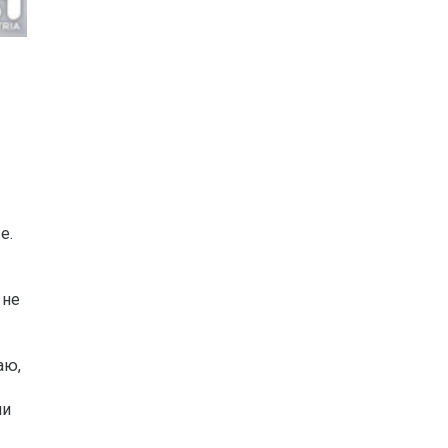
е.
 не
аю,
ми