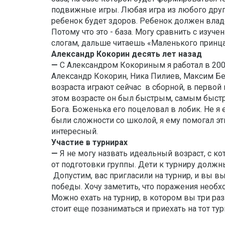
подвижные игры. Любая игра из любого друго
ребенок будет здоров. Ребенок должен вл
Потому что это - база. Могу сравнить с изуч
слогам, дальше читаешь «Маленького принца
Александр Кокорин десять лет назад
—
С Александром Кокориным я работал в 200
Александр Кокорин, Ника Пилиев, Максим Бе
возраста играют сейчас в сборной, в первой и
этом возрасте он был быстрым, самым быстр
Бога. Боженька его поцеловал в лобик. Не я 
были сложности со школой, я ему помогал эти
интересный.
Участие в турнирах
—
Я не могу назвать идеальный возраст, с ко
от подготовки группы. Дети к турниру должн
Допустим, вас пригласили на турнир, и вы вы
победы. Хочу заметить, что поражения необх
Можно ехать на турнир, в котором вы три раза
стоит еще позаниматься и приехать на тот ту