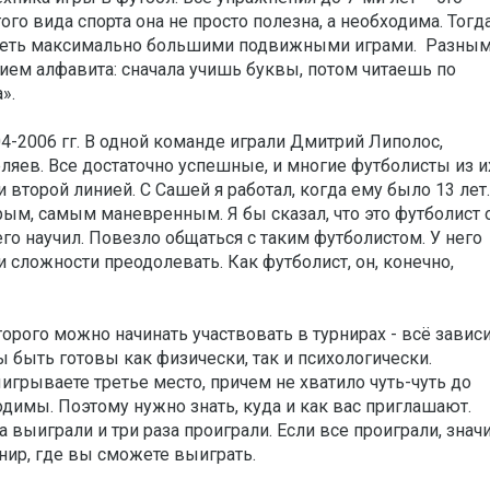
го вида спорта она не просто полезна, а необходима. Тогд
адеть максимально большими подвижными играми. Разным
ением алфавита: сначала учишь буквы, потом читаешь по
».
4-2006 гг. В одной команде играли Дмитрий Липолос,
ляев. Все достаточно успешные, и многие футболисты из и
 второй линией. С Сашей я работал, когда ему было 13 лет.
ым, самым маневренным. Я бы сказал, что это футболист 
его научил. Повезло общаться с таким футболистом. У него
 сложности преодолевать. Как футболист, он, конечно,
торого можно начинать участвовать в турнирах - всё завис
ы быть готовы как физически, так и психологически.
игрываете третье место, причем не хватило чуть-чуть до
одимы. Поэтому нужно знать, куда и как вас приглашают.
 выиграли и три раза проиграли. Если все проиграли, значи
рнир, где вы сможете выиграть.