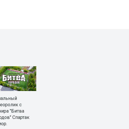
нальный
еоролик с
нира "Битва
одов" Спартак
ор.