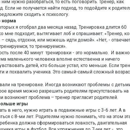
 ним нужно разобраться, то есть поговорить. Тренер, как
. Если не получается найти подход, то подойдите к родител
редложите сходить к психологу.
о норма
которых я отобрал два месяца назад. Тренировка длится 60
о мне подходит, вытягивает лоб и спрашивает: «Тренер, ко
л – сядь, отдохни, или можешь идти домой». «Нет, - отвечае
 тренируемся, то тренируемся».
лость после 40 минут тренировки - это нормально. И важно
изма маленького человека вполне естественна и ничего
увствовать детей, кто больше устал, кто меньше. Если тре
йти и похвалить ученика. Это самый-самый сложный возрас
овали на тренировке. Иногда возникают проблемы с детьми
орое время можно разрешить родителям присутствовать на
ли возникнет проблема – тренер пригласит родителей.
больше игры
ать в него, нужно играть в подвижные игры с 3-6 лет. А в
ься с 8-ми лет. Родителям нужно понимать, что на этом эт
 ребенка должна сформироваться ловкость, двигательная
ехника игры в футбол. Все упражнения до 7-ми лет - это