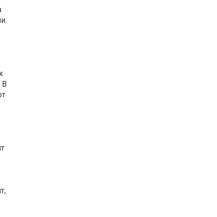
а
и.
х
 В
от
ит
т,