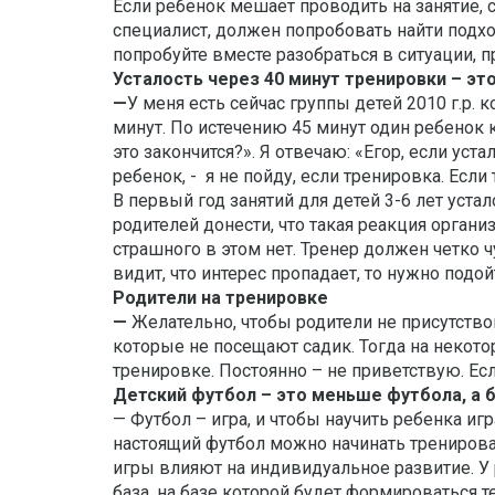
Если ребенок мешает проводить на занятие, с
специалист, должен попробовать найти подход
попробуйте вместе разобраться в ситуации, п
Усталость через 40 минут тренировки – эт
—
У меня есть сейчас группы детей 2010 г.р. 
минут. По истечению 45 минут один ребенок к
это закончится?». Я отвечаю: «Егор, если уста
ребенок, - я не пойду, если тренировка. Если
В первый год занятий для детей 3-6 лет уста
родителей донести, что такая реакция орган
страшного в этом нет. Тренер должен четко ч
видит, что интерес пропадает, то нужно подо
Родители на тренировке
—
Желательно, чтобы родители не присутств
которые не посещают садик. Тогда на некот
тренировке. Постоянно – не приветствую. Ес
Детский футбол – это меньше футбола, а 
— Футбол – игра, и чтобы научить ребенка игр
настоящий футбол можно начинать тренироват
игры влияют на индивидуальное развитие. У
база, на базе которой будет формироваться т