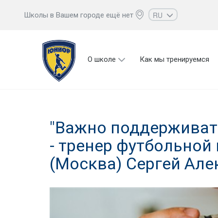
RU
Школы в Вашем городе ещё нет
EN
UZ
О школе
Как мы тренируемся
KZ
AZ
CS
"Важно поддерживать
- тренер футбольной
(Москва) Сергей Ал