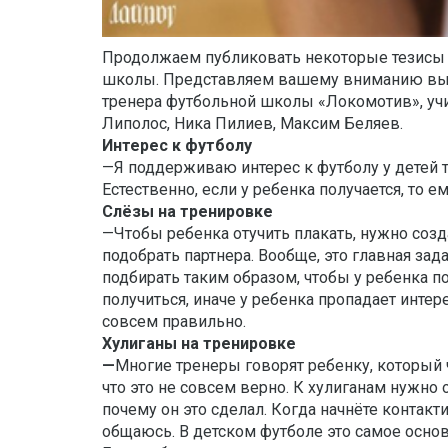
Продолжаем публиковать некоторые тезисы 
школы. Представляем вашему вниманию выд
тренера футбольной школы «Локомотив», учи
Липолос, Ника Пилиев, Максим Беляев.
Интерес к футболу
—Я поддерживаю интерес к футболу у детей т
Естественно, если у ребенка получается, то ем
Слёзы на тренировке
—Чтобы ребенка отучить плакать, нужно созд
подобрать партнера. Вообще, это главная зад
подбирать таким образом, чтобы у ребенка по
получиться, иначе у ребенка пропадает интер
совсем правильно.
Хулиганы на тренировке
—
Многие тренеры
говорят ребенку, который ч
что это не совсем верно. К хулиганам нужно 
почему он это сделал. Когда начнёте контакти
общаюсь. В детском футболе это самое основ