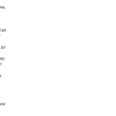
ям,
гда
т
 до
нер
т.
,
апе