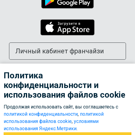
Личный кабинет франчайзи
Открыть школу в своем городе
Политика
конфиденциальности и
Тренерам
использования файлов cookie
Продолжая использовать сайт, вы соглашаетесь с
© 2026 ООО «Лига»
политикой конфиденциальности
,
политикой
Используем cookies для корректной работы сайта,
использования файлов cookie
,
условиями
персонализации пользователей и других целей, предусмотренных
использования Яндекс.Метрики
.
политикой обработки персональных данных
.