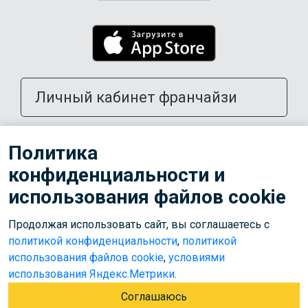
Личный кабинет франчайзи
Открыть школу в своем городе
Политика
конфиденциальности и
Тренерам
использования файлов cookie
Продолжая использовать сайт, вы соглашаетесь с
© 2026 ООО «Лига»
политикой конфиденциальности
,
политикой
Используем cookies для корректной работы сайта,
использования файлов cookie
,
условиями
персонализации пользователей и других целей, предусмотренных
использования Яндекс.Метрики
.
политикой обработки персональных данных
.
Соглашаюсь