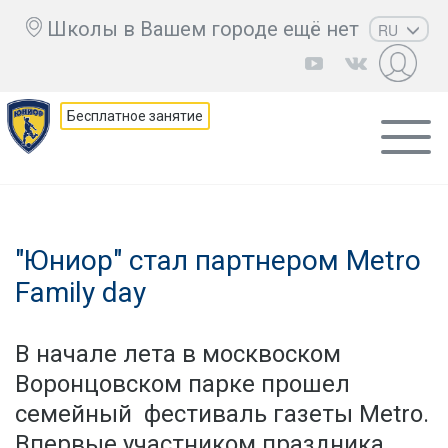
Школы в Вашем городе ещё нет
RU
EN
UZ
Бесплатное занятие
KZ
AZ
CS
"Юниор" стал партнером Metro
Family day
В начале лета в москвоском
Воронцовском парке прошел
семейный фестиваль газеты Metro.
Впервые участником праздника