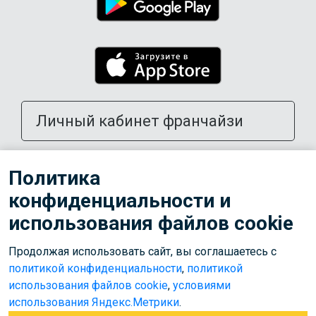
Личный кабинет франчайзи
Открыть школу в своем городе
Политика
конфиденциальности и
Тренерам
использования файлов cookie
Продолжая использовать сайт, вы соглашаетесь с
© 2026 ООО «Лига»
политикой конфиденциальности
,
политикой
Используем cookies для корректной работы сайта,
использования файлов cookie
,
условиями
персонализации пользователей и других целей, предусмотренных
использования Яндекс.Метрики
.
политикой обработки персональных данных
.