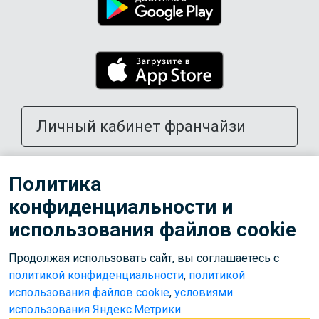
Личный кабинет франчайзи
Открыть школу в своем городе
Политика
конфиденциальности и
Тренерам
использования файлов cookie
Продолжая использовать сайт, вы соглашаетесь с
© 2026 ООО «Лига»
политикой конфиденциальности
,
политикой
Используем cookies для корректной работы сайта,
использования файлов cookie
,
условиями
персонализации пользователей и других целей, предусмотренных
использования Яндекс.Метрики
.
политикой обработки персональных данных
.