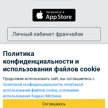
Личный кабинет франчайзи
Открыть школу в своем городе
Политика
конфиденциальности и
Тренерам
использования файлов cookie
Продолжая использовать сайт, вы соглашаетесь с
© 2026 ООО «Лига»
политикой конфиденциальности
,
политикой
Используем cookies для корректной работы сайта,
использования файлов cookie
,
условиями
персонализации пользователей и других целей, предусмотренных
использования Яндекс.Метрики
.
политикой обработки персональных данных
.
Соглашаюсь