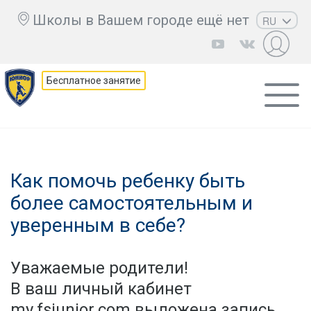
Школы в Вашем городе ещё нет
RU
EN
UZ
Бесплатное занятие
KZ
AZ
CS
Как помочь ребенку быть
более самостоятельным и
уверенным в себе?
Уважаемые родители!
В ваш личный кабинет
my.fsjunior.com выложена запись