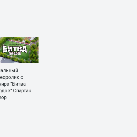
нальный
еоролик с
нира "Битва
одов" Спартак
ор.