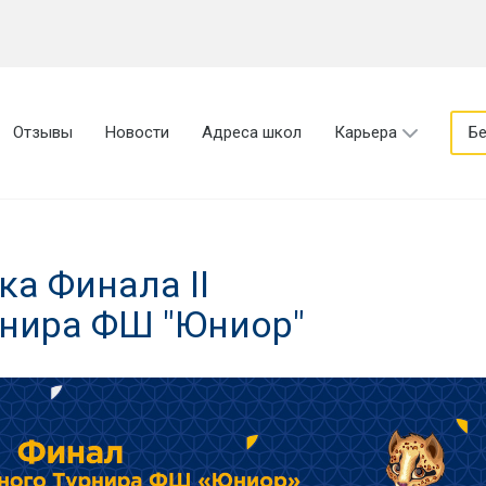
Отзывы
Новости
Адреса школ
Карьера
Бе
а Финала II
нира ФШ "Юниор"