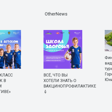
OtherNews
Фи
вид
тур
Гор
-КЛАСС
ВСЁ, ЧТО ВЫ
Юни
К В
ХОТЕЛИ ЗНАТЬ О
М
ВАКЦИНОПРОФИЛАКТИКЕ
ТИВЕ»
💉