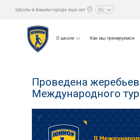
RU
Школы в Вашем городе ещё нет
EN
UZ
О школе
Как мы тренируемся
KZ
AZ
CS
Проведена жеребьевк
Международного тур