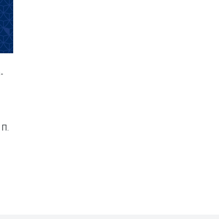
-
 П.